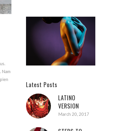
us.
m. Nam
apien
Latest Posts
LATINO
VERSION
March 20, 2017