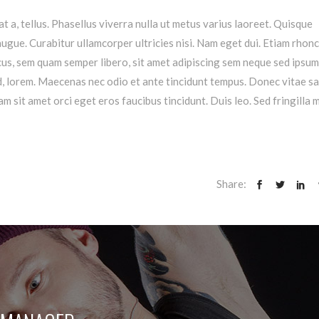
at a, tellus. Phasellus viverra nulla ut metus varius laoreet. Quisque
augue. Curabitur ullamcorper ultricies nisi. Nam eget dui. Etiam rhonc
s, sem quam semper libero, sit amet adipiscing sem neque sed ipsu
 id, lorem. Maecenas nec odio et ante tincidunt tempus. Donec vitae s
am sit amet orci eget eros faucibus tincidunt. Duis leo. Sed fringilla 
Share: