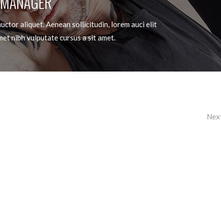
 MANAGER
uctor aliquet. Aenean sollicitudin, lorem auci elit
met nibh vulputate cursus a sit amet.
Nex