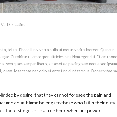
18
Latino
at a, tellus. Phasellus viverra nulla ut metus varius laoreet. Quisque
augue. Curabitur ullamcorper ultricies nisi. Nam eget dui. Etiam rhonc
s, sem quam semper libero, sit amet adipiscing sem neque sed ipsu
 id, lorem. Maecenas nec odio et ante tincidunt tempus. Donec vitae s
linded by desire, that they cannot foresee the pain and
e; and equal blame belongs to those who fail in their duty
is the distinguish. In a free hour, when our power.