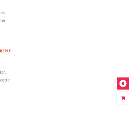
ies
per
REPLY
lor.
scetur